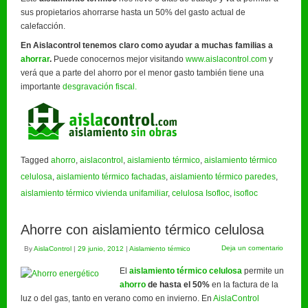
sus propietarios ahorrarse hasta un 50% del gasto actual de
calefacción.
En Aislacontrol tenemos claro como ayudar a muchas familias a
ahorrar
.
Puede conocernos mejor visitando
www.aislacontrol.com
y
verá que a parte del ahorro por el menor gasto también tiene una
importante
desgravación fiscal.
Tagged
ahorro
,
aislacontrol
,
aislamiento térmico
,
aislamiento térmico
celulosa
,
aislamiento térmico fachadas
,
aislamiento térmico paredes
,
aislamiento térmico vivienda unifamiliar
,
celulosa Isofloc
,
isofloc
Ahorre con aislamiento térmico celulosa
Deja un comentario
By
AislaControl
|
29 junio, 2012
|
Aislamiento térmico
El
aislamiento térmico celulosa
permite un
ahorro
de hasta el 50%
en la factura de la
luz o del gas, tanto en verano como en invierno. En
AislaControl