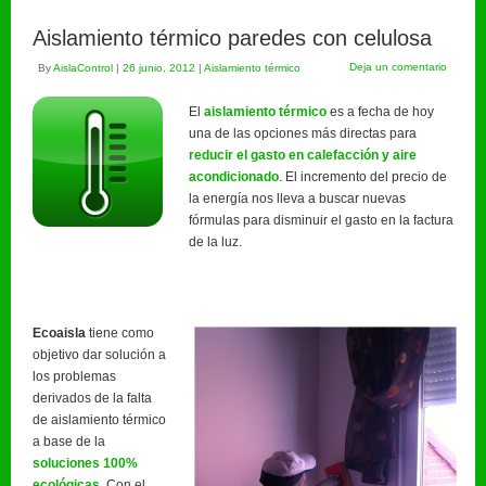
Aislamiento térmico paredes con celulosa
Deja un comentario
By
AislaControl
|
26 junio, 2012
|
Aislamiento térmico
El
aislamiento térmico
es a fecha de hoy
una de las opciones más directas para
reducir el gasto en calefacción y aire
acondicionado
. El incremento del precio de
la energía nos lleva a buscar nuevas
fórmulas para disminuir el gasto en la factura
de la luz.
Ecoaisla
tiene como
objetivo dar solución a
los problemas
derivados de la falta
de aislamiento térmico
a base de la
soluciones 100%
ecológicas
. Con el