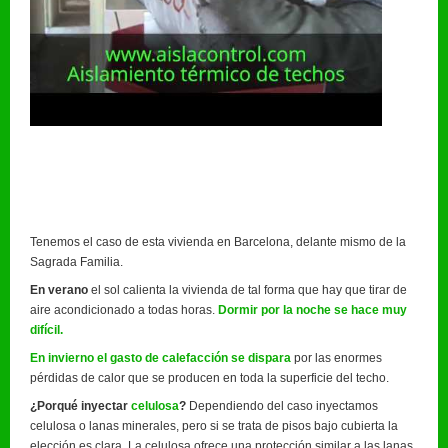
Tenemos el caso de esta vivienda en Barcelona, delante mismo de la
Sagrada Familia.
En verano
el sol calienta la vivienda de tal forma que hay que tirar de
aire acondicionado a todas horas.
Dormir por la noche se hace muy
difícil.
En invierno el gasto de calefacción se dispara
por las enormes
pérdidas de calor que se producen en toda la superficie del techo.
¿Porqué inyectar
celulosa
?
Dependiendo del caso inyectamos
celulosa o lanas minerales, pero si se trata de pisos bajo cubierta la
elección es clara. La celulosa ofrece una protección similar a las lanas