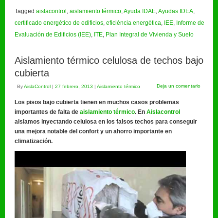
Tagged
aislacontrol
,
aislamiento térmico
,
Ayuda IDAE
,
Ayudas IDEA
,
certificado energético de edificios
,
eficiència energètica
,
IEE
,
Informe de
Evaluación de Edificios (IEE)
,
ITE
,
Plan Integral de Vivienda y Suelo
Aislamiento térmico celulosa de techos bajo
cubierta
Deja un comentario
By
AislaControl
|
27 febrero, 2013
|
Aislamiento térmico
Los pisos bajo cubierta tienen en muchos casos problemas
importantes de falta de
aislamiento térmico
.
En
Aislacontrol
aislamos inyectando celulosa en los falsos techos para conseguir
una mejora notable del confort y un ahorro importante en
climatización.