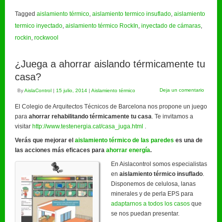
Tagged
aislamiento térmico
,
aislamiento termico insuflado
,
aislamiento
termico inyectado
,
aislamiento térmico RockIn
,
inyectado de cámaras
,
rockin
,
rockwool
¿Juega a ahorrar aislando térmicamente tu
casa?
Deja un comentario
By
AislaControl
|
15 julio, 2014
|
Aislamiento térmico
El Colegio de Arquitectos Técnicos de Barcelona nos propone un juego
para
ahorrar rehabilitando térmicamente tu casa
. Te invitamos a
visitar
http://www.testenergia.cat/casa_juga.html
.
Verás que mejorar el
aislamiento térmico de las paredes
es una de
las acciones más eficaces para
ahorrar energía
.
En Aislacontrol somos especialistas
en
aislamiento térmico insuflado
.
Disponemos de celulosa, lanas
minerales y de perla EPS para
adaptarnos a todos los casos
que
se nos puedan presentar.