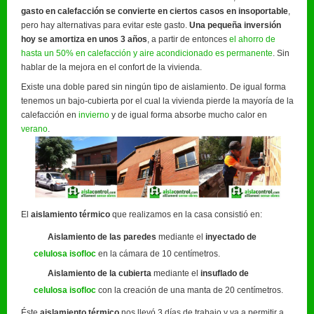
gasto en calefacción se convierte en ciertos casos en insoportable
,
pero hay alternativas para evitar este gasto.
Una pequeña inversión
hoy se amortiza en unos 3 años
, a partir de entonces
el ahorro de
hasta un 50% en calefacción y aire acondicionado es permanente
. Sin
hablar de la mejora en el confort de la vivienda.
Existe una doble pared sin ningún tipo de aislamiento. De igual forma
tenemos un bajo-cubierta por el cual la vivienda pierde la mayoría de la
calefacción en
invierno
y de igual forma absorbe mucho calor en
verano
.
El
aislamiento térmico
que realizamos en la casa consistió en:
Aislamiento de las paredes
mediante el
inyectado de
celulosa
isofloc
en la cámara de 10 centímetros.
Aislamiento de la cubierta
mediante el
insuflado de
celulosa isofloc
con la creación de una manta de 20 centímetros.
Éste
aislamiento térmico
nos llevó 3 días de trabajo y va a permitir a