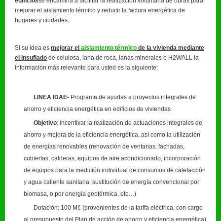
edificios
se encamina a facilitar la realización voluntaria de obras para
mejorar el aislamiento térmico y reducir la factura energética de
hogares y ciudades.
Si su idea es
mejorar el
aislamiento térmico
de la vivienda mediante
el insuflado
de celulosa, lana de roca, lanas minerales o H2WALL la
información más relevante para usted es la siguiente:
LINEA IDAE-
Programa de ayudas a proyectos integrales de
ahorro y eficiencia energética en edificios de viviendas
Objetivo
: incentivar la realización de actuaciones integrales de
ahorro y mejora de la eficiencia energética, así como la utilización
de energías renovables (renovación de ventanas, fachadas,
cubiertas, calderas, equipos de aire acondicionado, incorporación
de equipos para la medición individual de consumos de calefacción
y agua caliente sanitaria, sustitución de energía convencional por
biomasa, o por energía geotérmica, etc…)
Dotación: 100 M€ (provenientes de la tarifa eléctrica, con cargo
al presupuesto del Plan de acción de ahorro y eficiencia energética).