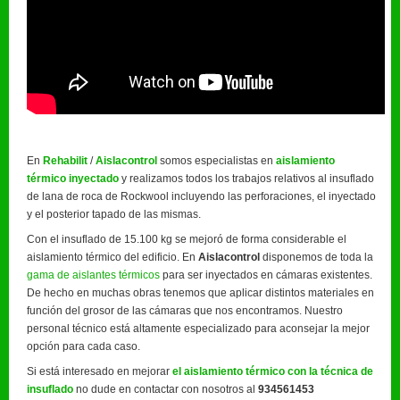
En
Rehabilit
/
Aislacontrol
somos especialistas en
aislamiento
térmico inyectado
y realizamos todos los trabajos relativos al insuflado
de lana de roca de Rockwool incluyendo las perforaciones, el inyectado
y el posterior tapado de las mismas.
Con el insuflado de 15.100 kg se mejoró de forma considerable el
aislamiento térmico del edificio. En
Aislacontrol
disponemos de toda la
gama de aislantes térmicos
para ser inyectados en cámaras existentes.
De hecho en muchas obras tenemos que aplicar distintos materiales en
función del grosor de las cámaras que nos encontramos. Nuestro
personal técnico está altamente especializado para aconsejar la mejor
opción para cada caso.
Si está interesado en mejorar
el aislamiento térmico con la técnica de
insuflado
no dude en contactar con nosotros al
934561453