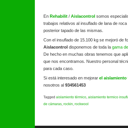
En
Rehabilit
/
Aislacontrol
somos especiali
trabajos relativos al insuflado de lana de roc
posterior tapado de las mismas.
Con el insuflado de 15.100 kg se mejoró de fo
Aislacontrol
disponemos de toda la
gama de 
De hecho en muchas obras tenemos que aplica
que nos encontramos. Nuestro personal técni
para cada caso.
Si está interesado en mejorar
el aislamiento
nosotros al
934561453
Tagged
aislamiento térmico
,
aislamiento termico insuf
de cámaras
,
rockin
,
rockwool