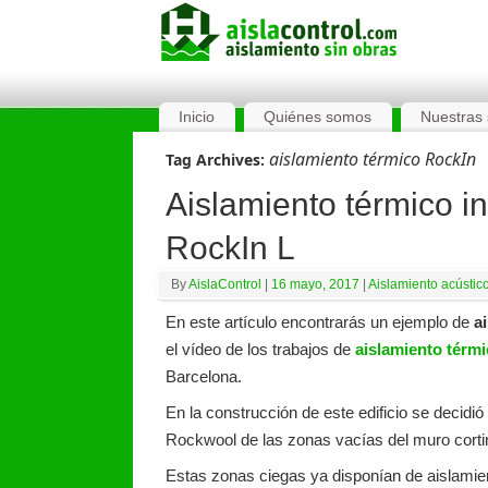
Inicio
Quiénes somos
Nuestras 
aislamiento térmico RockIn
Tag Archives:
Aislamiento térmico i
RockIn L
By
AislaControl
|
16 mayo, 2017
|
Aislamiento acústic
En este artículo encontrarás un ejemplo de
a
el vídeo de los trabajos de
aislamiento térmi
Barcelona.
En la construcción de este edificio se decidió
Rockwool de las zonas vacías del muro cortin
Estas zonas ciegas ya disponían de aislamien