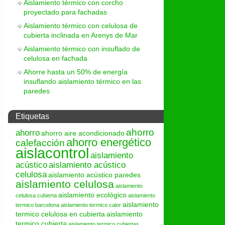
Aislamiento térmico con corcho
proyectado para fachadas
Aislamiento térmico con celulosa de
cubierta inclinada en Arenys de Mar
Aislamiento térmico con insuflado de
celulosa en fachada
Ahorre hasta un 50% de energía
insuflando aislamiento térmico en las
paredes
Etiquetas
ahorro
ahorro
ahorro aire acondicionado
ahorro energético
calefacción
aislacontrol
aislamiento
acústico
aislamiento acústico
celulosa
aislamiento acústico paredes
aislamiento celulosa
aislamiento
aislamiento ecológico
celulosa cubierta
aislamiento
aislamiento
termico barcelona
aislamiento termico calor
termico celulosa en cubierta
aislamiento
termico cubierta
aislamiento termico cubiertas