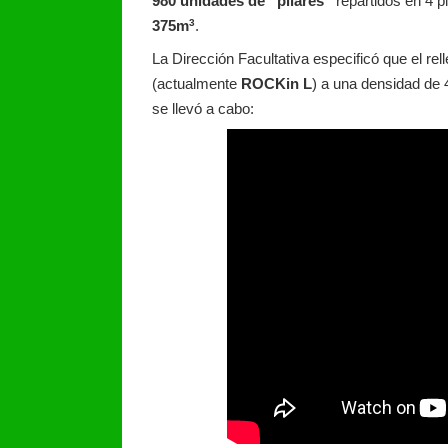
980 unidades de “pilares”
repartidos en 4 p
3
375m
.
La Dirección Facultativa especificó que el 
(actualmente
ROCKin L
) a una densidad de
se llevó a cabo: