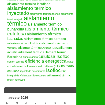
aislamiento termico insuflado
aislamiento termico
inyectado
aislamiento termico techos
aislamiento
aislamiento
termico tejado
térmico
aislamiento térmico
aislamiento térmico
buhardilla
celulosa
aislamiento térmico
fachadas
aislamiento térmico paredes
aislamiento térmico
aislamiento térmico RockIn
verano
aislante térmico
aïllament
Ayudas IDEA
acústic
aïllament tèrmic
aïllament tèrmic
celulosa Isofloc
Barcelona
burlete goma
eficiència energètica
confort termico
evitar
insuflado
el frío
Informe de Evaluación de Edificios (IEE)
isofloc
celulosa
inyectado de cámaras
Plan
preu aïllament tèrmic
Integral de Vivienda y Suelo
rockin
rockwool
agosto 2026
L
M
X
J
V
S
D