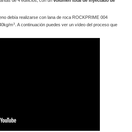
lantas de 4 edificios, con un
volumen total de inyectado de
relleno debía realizarse con lana de roca ROCKPRIME 004
3
 40kg/m
. A continuación puedes ver un vídeo del proceso que