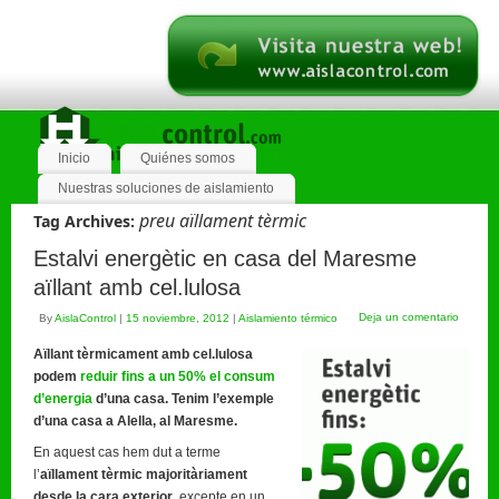
Inicio
Quiénes somos
Nuestras soluciones de aislamiento
preu aïllament tèrmic
Tag Archives:
Estalvi energètic en casa del Maresme
aïllant amb cel.lulosa
Deja un comentario
By
AislaControl
|
15 noviembre, 2012
|
Aislamiento térmico
Aïllant tèrmicament amb cel.lulosa
podem
reduir fins a un 50% el consum
d’energia
d’una casa. Tenim l’exemple
d’una casa a Alella, al Maresme.
En aquest cas hem dut a terme
l’
aïllament tèrmic majoritàriament
desde la cara exterior
, excepte en un