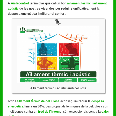
A
Aislacontrol
tenim clar que cal un bon
aïllament tèrmic
i
aïllament
acústic
de les nostres vivendes per reduir significativament la
despesa energètica i millorar el confort.
Aïllament termic i acustic amb celulosa
Amb l’
aïllament tèrmic de cel.lulosa
aconseguim
reduïr la
despesa
energètica
fins a un 50%
. Les propietats tèrmiques de la cel.lulosa són
molt bones contra en
fred de l’hivern
, i són excepcionals contra la
calor