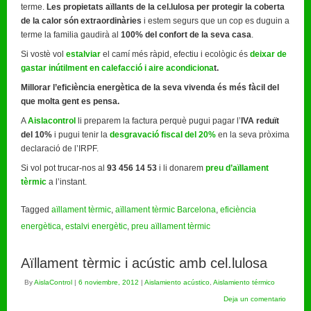
terme.
Les propietats aïllants de la cel.lulosa per protegir la coberta
de la calor són extraordinàries
i estem segurs que un cop es duguin a
terme la familia gaudirà al
100% del confort de la seva casa
.
Si vostè vol
estalviar
el camí més ràpid, efectiu i ecològic és
deixar de
gastar inútilment en calefacció i aire acondiciona
t.
Millorar l’eficiència energètica de la seva vivenda és més fàcil del
que molta gent es pensa.
A
Aislacontrol
li preparem la factura perquè pugui pagar l’
IVA reduït
del 10%
i pugui tenir la
desgravació fiscal del 20%
en la seva pròxima
declaració de l’IRPF.
Si vol pot trucar-nos al
93 456 14 53
i li donarem
preu d’aïllament
tèrmic
a l’instant.
Tagged
aïllament tèrmic
,
aïllament tèrmic Barcelona
,
eficiència
energètica
,
estalvi energètic
,
preu aïllament tèrmic
Aïllament tèrmic i acústic amb cel.lulosa
By
AislaControl
|
6 noviembre, 2012
|
Aislamiento acústico
,
Aislamiento térmico
Deja un comentario