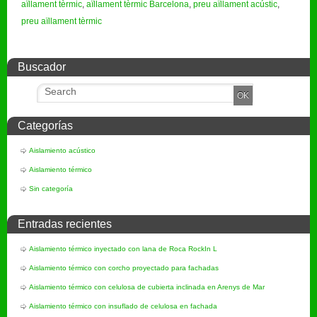
aïllament tèrmic
,
aïllament tèrmic Barcelona
,
preu aïllament acústic
,
preu aïllament tèrmic
Buscador
Categorías
Aislamiento acústico
Aislamiento térmico
Sin categoría
Entradas recientes
Aislamiento térmico inyectado con lana de Roca RockIn L
Aislamiento térmico con corcho proyectado para fachadas
Aislamiento térmico con celulosa de cubierta inclinada en Arenys de Mar
Aislamiento térmico con insuflado de celulosa en fachada