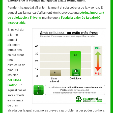
exteriors de la vivenda han quedat aillats tèrmicament
.
Pendent ha quedat aïllar tèrmicament el sota coberta de la vivenda. En
aquest cas la manca d’aïllament tèrmic provoca una
pèrdua important
de calefacció a l’hivern
, mentre que
a l’estiu la calor és fa gairebé
insoportable
.
Si es vol dur
a terme
aquest
aïllament
tèrmic ens
caldrà crear
una
estructura de
pladur i
insuflar
cel.lulosa
Isofloc
. En
aquest cas el
sota coberta
és inclinat i
de gran
alçada per la qual cosa no es preveu cap problema per poder dur-ho a