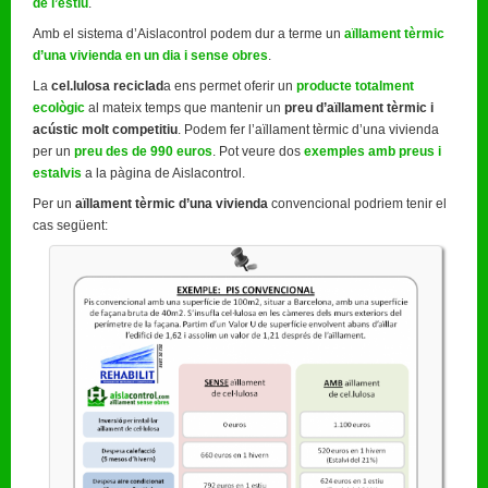
de l’estiu
.
Amb el sistema d’Aislacontrol podem dur a terme un
aïllament tèrmic
d’una vivienda en un dia i sense obres
.
La
cel.lulosa reciclad
a ens permet oferir un
producte totalment
ecològic
al mateix temps que mantenir un
preu d’aïllament tèrmic i
acústic molt competitiu
. Podem fer l’aïllament tèrmic d’una vivienda
per un
preu des de 990 euros
. Pot veure dos
exemples amb preus i
estalvis
a la pàgina de Aislacontrol.
Per un
aïllament tèrmic d’una vivienda
convencional podriem tenir el
cas següent: