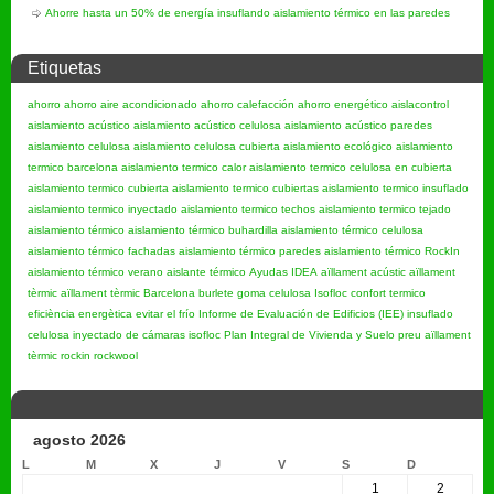
Ahorre hasta un 50% de energía insuflando aislamiento térmico en las paredes
Etiquetas
ahorro
ahorro aire acondicionado
ahorro calefacción
ahorro energético
aislacontrol
aislamiento acústico
aislamiento acústico celulosa
aislamiento acústico paredes
aislamiento celulosa
aislamiento celulosa cubierta
aislamiento ecológico
aislamiento
termico barcelona
aislamiento termico calor
aislamiento termico celulosa en cubierta
aislamiento termico cubierta
aislamiento termico cubiertas
aislamiento termico insuflado
aislamiento termico inyectado
aislamiento termico techos
aislamiento termico tejado
aislamiento térmico
aislamiento térmico buhardilla
aislamiento térmico celulosa
aislamiento térmico fachadas
aislamiento térmico paredes
aislamiento térmico RockIn
aislamiento térmico verano
aislante térmico
Ayudas IDEA
aïllament acústic
aïllament
tèrmic
aïllament tèrmic Barcelona
burlete goma
celulosa Isofloc
confort termico
eficiència energètica
evitar el frío
Informe de Evaluación de Edificios (IEE)
insuflado
celulosa
inyectado de cámaras
isofloc
Plan Integral de Vivienda y Suelo
preu aïllament
tèrmic
rockin
rockwool
agosto 2026
L
M
X
J
V
S
D
1
2