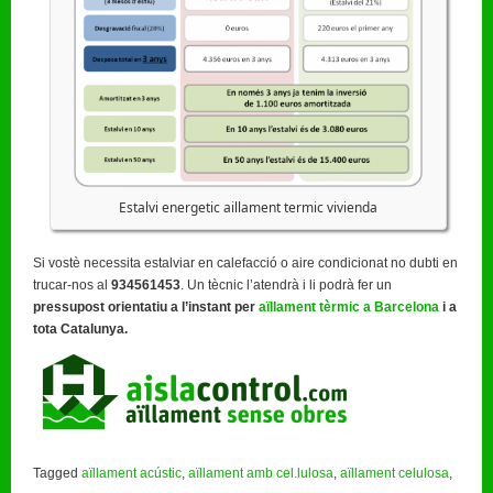
Estalvi energetic aillament termic vivienda
Si vostè necessita estalviar en calefacció o aire condicionat no dubti en
trucar-nos al
934561453
. Un tècnic l’atendrà i li podrà fer un
pressupost orientatiu a l’instant per
aïllament tèrmic a Barcelona
i a
tota Catalunya.
Tagged
aïllament acústic
,
aïllament amb cel.lulosa
,
aïllament celulosa
,