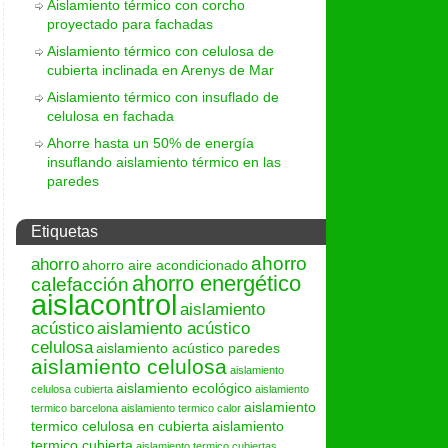
Aislamiento térmico con corcho
proyectado para fachadas
Aislamiento térmico con celulosa de
cubierta inclinada en Arenys de Mar
Aislamiento térmico con insuflado de
celulosa en fachada
Ahorre hasta un 50% de energía
insuflando aislamiento térmico en las
paredes
Etiquetas
ahorro
ahorro
ahorro aire acondicionado
ahorro energético
calefacción
aislacontrol
aislamiento
acústico
aislamiento acústico
celulosa
aislamiento acústico paredes
aislamiento celulosa
aislamiento
aislamiento ecológico
celulosa cubierta
aislamiento
aislamiento
termico barcelona
aislamiento termico calor
termico celulosa en cubierta
aislamiento
termico cubierta
aislamiento termico cubiertas