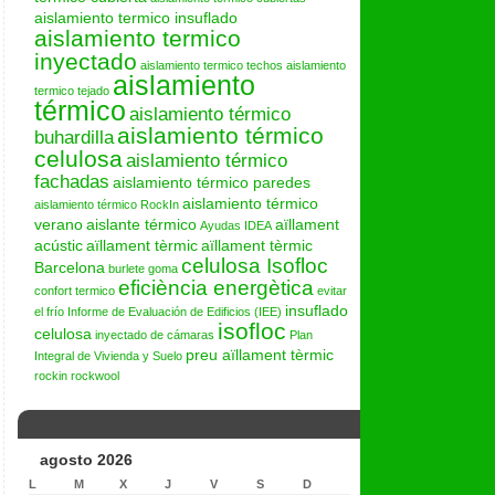
aislamiento termico insuflado
aislamiento termico
inyectado
aislamiento termico techos
aislamiento
aislamiento
termico tejado
térmico
aislamiento térmico
aislamiento térmico
buhardilla
celulosa
aislamiento térmico
fachadas
aislamiento térmico paredes
aislamiento térmico
aislamiento térmico RockIn
verano
aislante térmico
aïllament
Ayudas IDEA
acústic
aïllament tèrmic
aïllament tèrmic
celulosa Isofloc
Barcelona
burlete goma
eficiència energètica
confort termico
evitar
insuflado
el frío
Informe de Evaluación de Edificios (IEE)
isofloc
celulosa
inyectado de cámaras
Plan
preu aïllament tèrmic
Integral de Vivienda y Suelo
rockin
rockwool
agosto 2026
L
M
X
J
V
S
D