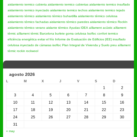
aislamiento termico cubierta
aislamiento termico cubiertas
aislamiento termico insuflado
aislamiento termico inyectado
aislamiento termico techos
aislamiento termico tejado
aislamiento térmico
aislamiento térmico buhardilla
aislamiento térmico celulosa
aislamiento térmico fachadas
aislamiento térmico paredes
aislamiento térmico RockIn
aislamiento térmico verano
aislante térmico
Ayudas IDEA
aïllament acústic
aïllament
tèrmic
aïllament tèrmic Barcelona
burlete goma
celulosa Isofloc
confort termico
eficiència energètica
evitar el frío
Informe de Evaluación de Edificios (IEE)
insuflado
celulosa
inyectado de cámaras
isofloc
Plan Integral de Vivienda y Suelo
preu aïllament
tèrmic
rockin
rockwool
agosto 2026
L
M
X
J
V
S
D
1
2
3
4
5
6
7
8
9
10
11
12
13
14
15
16
17
18
19
20
21
22
23
24
25
26
27
28
29
30
31
« may