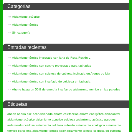
Categorías
Aislamiento acústico
Aislamiento térmico
Sin categoría
Entradas recientes
Aislamiento térmico inyectado con lana de Roca RockIn L
Aislamiento térmico con corcho proyectado para fachadas
Aislamiento térmico con celulosa de cubierta inclinada en Arenys de Mar
Aislamiento térmico con insuflado de celulosa en fachada
Ahorre hasta un 50% de energía insuflando aislamiento térmico en las paredes
Etiquetas
ahorro
ahorro aire acondicionado
ahorro calefacción
ahorro energético
aislacontrol
aislamiento acústico
aislamiento acústico celulosa
aislamiento acústico paredes
aislamiento celulosa
aislamiento celulosa cubierta
aislamiento ecológico
aislamiento
termico barcelona
aislamiento termico calor
aislamiento termico celulosa en cubierta