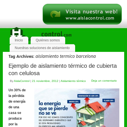
Inicio
Quiénes somos
Nuestras soluciones de aislamiento
aislamiento termico barcelona
Tag Archives:
Ejemplo de aislamiento térmico de cubierta
con celulosa
Deja un comentario
By
AislaControl
|
21 noviembre, 2012
|
Aislamiento térmico
Un 30% de
la pérdida
de energía
de una
casa se
produce
por la