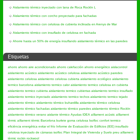
Aislamiento térmico inyectado con lana de Roca RockIn L
Aislamiento térmico con corcho proyectado para fachadas
Aislamiento térmico con celulosa de cubierta inclinada en Arenys de Mar
Aislamiento térmico con insuflado de celulosa en fachada
Ahorre hasta un 50% de energía insuflando aislamiento térmico en las paredes
Etiquetas
ahorro
ahorro aire acondicionado
ahorro calefacción
ahorro energético
aislacontrol
aislamiento acústico
aislamiento acústico celulosa
aislamiento acústico paredes
aislamiento celulosa
aislamiento celulosa cubierta
aislamiento ecológico
aislamiento
termico barcelona
aislamiento termico calor
aislamiento termico celulosa en cubierta
aislamiento termico cubierta
aislamiento termico cubiertas
aislamiento termico insuflado
aislamiento termico inyectado
aislamiento termico techos
aislamiento termico tejado
aislamiento térmico
aislamiento térmico buhardilla
aislamiento térmico celulosa
aislamiento térmico fachadas
aislamiento térmico paredes
aislamiento térmico RockIn
aislamiento térmico verano
aislante térmico
Ayudas IDEA
aïllament acústic
aïllament
tèrmic
aïllament tèrmic Barcelona
burlete goma
celulosa Isofloc
confort termico
eficiència energètica
evitar el frío
Informe de Evaluación de Edificios (IEE)
insuflado
celulosa
inyectado de cámaras
isofloc
Plan Integral de Vivienda y Suelo
preu aïllament
tèrmic
rockin
rockwool