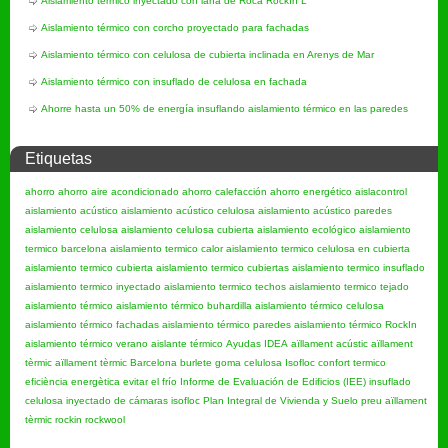
Aislamiento térmico inyectado con lana de Roca RockIn L
Aislamiento térmico con corcho proyectado para fachadas
Aislamiento térmico con celulosa de cubierta inclinada en Arenys de Mar
Aislamiento térmico con insuflado de celulosa en fachada
Ahorre hasta un 50% de energía insuflando aislamiento térmico en las paredes
Etiquetas
ahorro
ahorro aire acondicionado
ahorro calefacción
ahorro energético
aislacontrol
aislamiento acústico
aislamiento acústico celulosa
aislamiento acústico paredes
aislamiento celulosa
aislamiento celulosa cubierta
aislamiento ecológico
aislamiento
termico barcelona
aislamiento termico calor
aislamiento termico celulosa en cubierta
aislamiento termico cubierta
aislamiento termico cubiertas
aislamiento termico insuflado
aislamiento termico inyectado
aislamiento termico techos
aislamiento termico tejado
aislamiento térmico
aislamiento térmico buhardilla
aislamiento térmico celulosa
aislamiento térmico fachadas
aislamiento térmico paredes
aislamiento térmico RockIn
aislamiento térmico verano
aislante térmico
Ayudas IDEA
aïllament acústic
aïllament
tèrmic
aïllament tèrmic Barcelona
burlete goma
celulosa Isofloc
confort termico
eficiència energètica
evitar el frío
Informe de Evaluación de Edificios (IEE)
insuflado
celulosa
inyectado de cámaras
isofloc
Plan Integral de Vivienda y Suelo
preu aïllament
tèrmic
rockin
rockwool