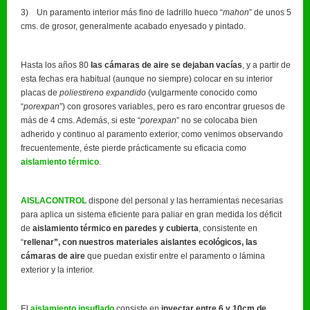
3) Un paramento interior más fino de ladrillo hueco “
mahon
” de unos 5
cms. de grosor, generalmente acabado enyesado y pintado.
Hasta los años 80
las cámaras de aire se dejaban vacías
, y a partir de
esta fechas era habitual (aunque no siempre) colocar en su interior
placas de
poliestireno expandido
(vulgarmente conocido como
“
porexpan
”) con grosores variables, pero es raro encontrar gruesos de
más de 4 cms. Además, si este “
porexpan
” no se colocaba bien
adherido y continuo al paramento exterior, como venimos observando
frecuentemente, éste pierde prácticamente su eficacia como
aislamiento térmico
.
AISLACONTROL
dispone del personal y las herramientas necesarias
para aplica un sistema eficiente para paliar en gran medida los déficit
de
aislamiento térmico en paredes y cubierta
, consistente en
“
rellenar”, con nuestros materiales aislantes ecológicos, las
cámaras de aire
que puedan existir entre el paramento o lámina
exterior y la interior.
El
aislamiento insuflado
consiste en
inyectar entre 6 y 10cm de