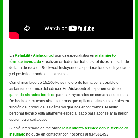
En
Rehabilit
/
Aislacontrol
somos especialistas en
aislamiento
térmico inyectado
y realizamos todos los trabajos relativos al insuflado
de lana de roca de Rockwool incluyendo las perforaciones, el inyectado
y el posterior tapado de las mismas.
Con el insuflado de 15.100 kg se mejoró de forma considerable el
aislamiento térmico del edificio. En
Aislacontrol
disponemos de toda la
gama de aislantes térmicos
para ser inyectados en cámaras existentes.
De hecho en muchas obras tenemos que aplicar distintos materiales en
función del grosor de las cámaras que nos encontramos. Nuestro
personal técnico está altamente especializado para aconsejar la mejor
opción para cada caso.
Si está interesado en mejorar
el aislamiento térmico con la técnica de
insuflado
no dude en contactar con nosotros al
934561453