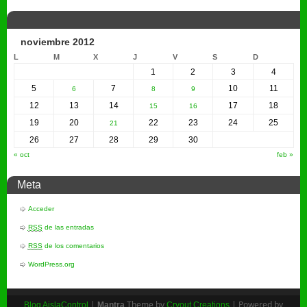
noviembre 2012
L
M
X
J
V
S
D
1
2
3
4
5
7
10
11
6
8
9
12
13
14
17
18
15
16
19
20
22
23
24
25
21
26
27
28
29
30
« oct
feb »
Meta
Acceder
RSS
de las entradas
RSS
de los comentarios
WordPress.org
|
Theme by
| Powered by
Blog AislaControl
Mantra
Cryout Creations