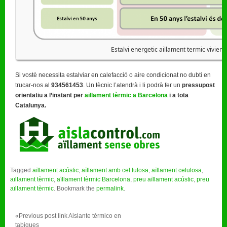
Estalvi energetic aillament termic vivien
Si vostè necessita estalviar en calefacció o aire condicionat no dubti en
trucar-nos al
934561453
. Un tècnic l’atendrà i li podrà fer un
pressupost
orientatiu a l’instant per
aïllament tèrmic a Barcelona
i a tota
Catalunya.
Tagged
aïllament acústic
,
aïllament amb cel.lulosa
,
aïllament celulosa
,
aïllament tèrmic
,
aïllament tèrmic Barcelona
,
preu aïllament acústic
,
preu
aïllament tèrmic
.
Bookmark the
permalink
.
«Previous post link
Aislante térmico en
tabiques