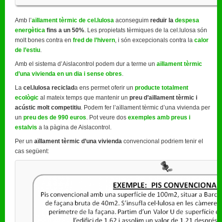
Amb l’
aïllament tèrmic de cel.lulosa
aconseguim
reduïr la
despesa
energètica
fins a un 50%
. Les propietats tèrmiques de la cel.lulosa són
molt bones contra en
fred de l’hivern
, i són excepcionals contra la
calor
de l’estiu
.
Amb el sistema d’Aislacontrol podem dur a terme un
aïllament tèrmic
d’una vivienda en un dia i sense obres
.
La
cel.lulosa reciclad
a ens permet oferir un
producte totalment
ecològic
al mateix temps que mantenir un
preu d’aïllament tèrmic i
acústic molt competitiu
. Podem fer l’aïllament tèrmic d’una vivienda per
un
preu des de 990 euros
. Pot veure dos
exemples amb preus i
estalvis
a la pàgina de Aislacontrol.
Per un
aïllament tèrmic d’una vivienda
convencional podriem tenir el
cas següent: