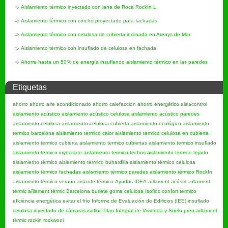
Aislamiento térmico inyectado con lana de Roca RockIn L
Aislamiento térmico con corcho proyectado para fachadas
Aislamiento térmico con celulosa de cubierta inclinada en Arenys de Mar
Aislamiento térmico con insuflado de celulosa en fachada
Ahorre hasta un 50% de energía insuflando aislamiento térmico en las paredes
Etiquetas
ahorro
ahorro aire acondicionado
ahorro calefacción
ahorro energético
aislacontrol
aislamiento acústico
aislamiento acústico celulosa
aislamiento acústico paredes
aislamiento celulosa
aislamiento celulosa cubierta
aislamiento ecológico
aislamiento
termico barcelona
aislamiento termico calor
aislamiento termico celulosa en cubierta
aislamiento termico cubierta
aislamiento termico cubiertas
aislamiento termico insuflado
aislamiento termico inyectado
aislamiento termico techos
aislamiento termico tejado
aislamiento térmico
aislamiento térmico buhardilla
aislamiento térmico celulosa
aislamiento térmico fachadas
aislamiento térmico paredes
aislamiento térmico RockIn
aislamiento térmico verano
aislante térmico
Ayudas IDEA
aïllament acústic
aïllament
tèrmic
aïllament tèrmic Barcelona
burlete goma
celulosa Isofloc
confort termico
eficiència energètica
evitar el frío
Informe de Evaluación de Edificios (IEE)
insuflado
celulosa
inyectado de cámaras
isofloc
Plan Integral de Vivienda y Suelo
preu aïllament
tèrmic
rockin
rockwool