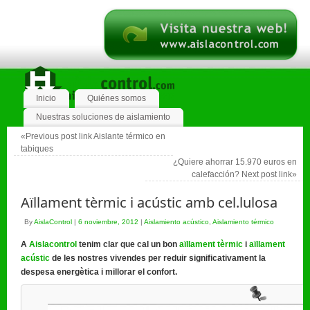
Inicio
Quiénes somos
Nuestras soluciones de aislamiento
«Previous post link
Aislante térmico en
tabiques
¿Quiere ahorrar 15.970 euros en
calefacción?
Next post link»
Aïllament tèrmic i acústic amb cel.lulosa
By
AislaControl
|
6 noviembre, 2012
|
Aislamiento acústico
,
Aislamiento térmico
A
Aislacontrol
tenim clar que cal un bon
aïllament tèrmic
i
aïllament
acústic
de les nostres vivendes per reduir significativament la
despesa energètica i millorar el confort.