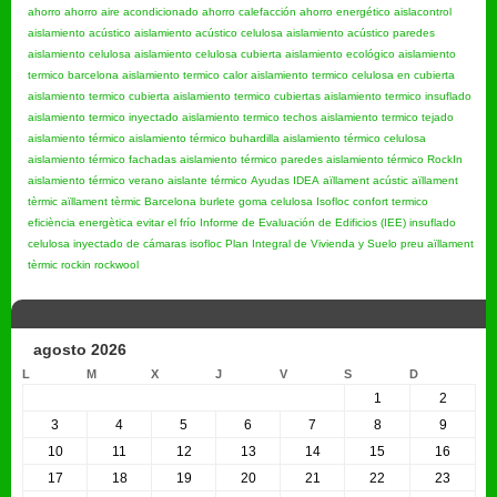
ahorro
ahorro aire acondicionado
ahorro calefacción
ahorro energético
aislacontrol
aislamiento acústico
aislamiento acústico celulosa
aislamiento acústico paredes
aislamiento celulosa
aislamiento celulosa cubierta
aislamiento ecológico
aislamiento
termico barcelona
aislamiento termico calor
aislamiento termico celulosa en cubierta
aislamiento termico cubierta
aislamiento termico cubiertas
aislamiento termico insuflado
aislamiento termico inyectado
aislamiento termico techos
aislamiento termico tejado
aislamiento térmico
aislamiento térmico buhardilla
aislamiento térmico celulosa
aislamiento térmico fachadas
aislamiento térmico paredes
aislamiento térmico RockIn
aislamiento térmico verano
aislante térmico
Ayudas IDEA
aïllament acústic
aïllament
tèrmic
aïllament tèrmic Barcelona
burlete goma
celulosa Isofloc
confort termico
eficiència energètica
evitar el frío
Informe de Evaluación de Edificios (IEE)
insuflado
celulosa
inyectado de cámaras
isofloc
Plan Integral de Vivienda y Suelo
preu aïllament
tèrmic
rockin
rockwool
agosto 2026
L
M
X
J
V
S
D
1
2
3
4
5
6
7
8
9
10
11
12
13
14
15
16
17
18
19
20
21
22
23